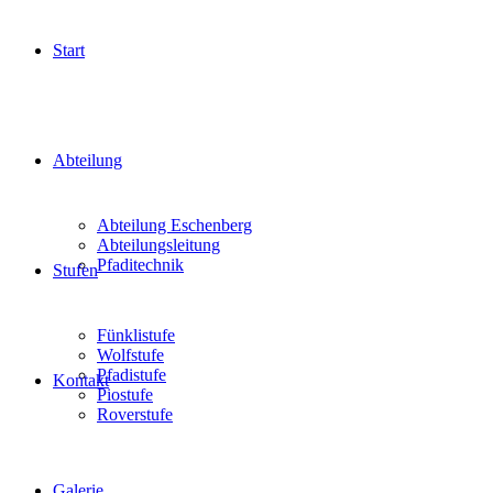
Start
Abteilung
Abteilung Eschenberg
Abteilungsleitung
Pfaditechnik
Stufen
Fünklistufe
Wolfstufe
Pfadistufe
Kontakt
Piostufe
Roverstufe
Galerie