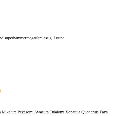
r und superhammermegaultralässigi Luune!
 Mikalura Pekasomi Awasura Tulalomi Xopatuia Quonaruia Faya