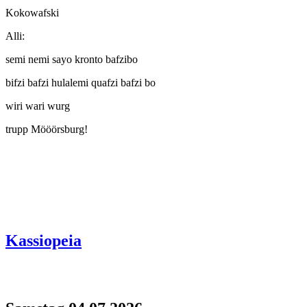
Kokowafski
Alli:
semi nemi sayo kronto bafzibo
bifzi bafzi hulalemi quafzi bafzi bo
wiri wari wurg
trupp Mööörsburg!
Kassiopeia