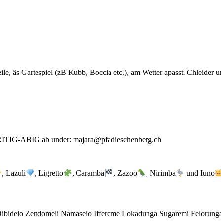
teile, äs Gartespiel (zB Kubb, Boccia etc.), am Wetter apassti Chleide
FRITIG-ABIG ab under: majara@pfadieschenberg.ch
, Lazuli
, Ligretto
, Caramba
, Zazoo
, Nirimba
und Iuno
ibideio Zendomeli Namaseio Iffereme Lokadunga Sugaremi Felorunga