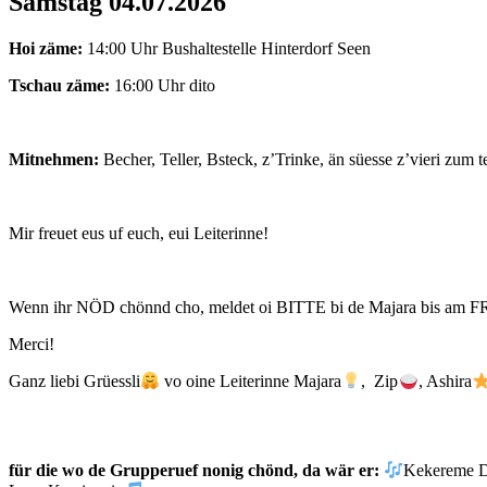
Samstag 04.07.2026
Hoi zäme:
14:00 Uhr Bushaltestelle Hinterdorf Seen
Tschau zäme:
16:00 Uhr dito
Mitnehmen:
Becher, Teller, Bsteck, z’Trinke, än süesse z’vieri zum 
Mir freuet eus uf euch, eui Leiterinne!
Wenn ihr NÖD chönnd cho, meldet oi BITTE bi de Majara bis am 
Merci!
Ganz liebi Grüessli
vo oine Leiterinne Majara
, Zip
, Ashira
für die wo de Grupperuef nonig chönd, da wär er:
Kekereme D