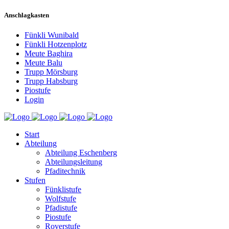
Anschlagkasten
Fünkli Wunibald
Fünkli Hotzenplotz
Meute Baghira
Meute Balu
Trupp Mörsburg
Trupp Habsburg
Piostufe
Login
Start
Abteilung
Abteilung Eschenberg
Abteilungsleitung
Pfaditechnik
Stufen
Fünklistufe
Wolfstufe
Pfadistufe
Piostufe
Roverstufe