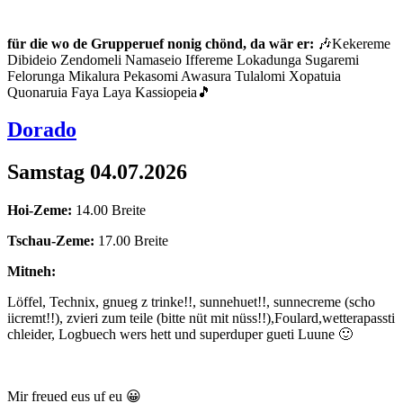
für die wo de Grupperuef nonig chönd, da wär er:
🎶Kekereme
Dibideio Zendomeli Namaseio Iffereme Lokadunga Sugaremi
Felorunga Mikalura Pekasomi Awasura Tulalomi Xopatuia
Quonaruia Faya Laya Kassiopeia🎵
Dorado
Samstag 04.07.2026
Hoi-Zeme:
14.00 Breite
Tschau-Zeme:
17.00 Breite
Mitneh:
Löffel, Technix, gnueg z trinke!!, sunnehuet!!, sunnecreme (scho
iicremt!!), zvieri zum teile (bitte nüt mit nüss!!),Foulard,wetterapassti
chleider, Logbuech wers hett und superduper gueti Luune 🙂
Mir freued eus uf eu 😀