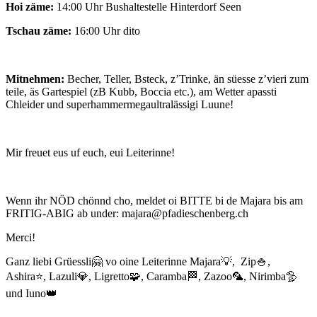
Hoi zäme:
14:00 Uhr Bushaltestelle Hinterdorf Seen
Tschau zäme:
16:00 Uhr dito
Mitnehmen:
Becher, Teller, Bsteck, z’Trinke, än süesse z’vieri zum
teile, äs Gartespiel (zB Kubb, Boccia etc.), am Wetter apassti
Chleider und superhammermegaultralässigi Luune!
Mir freuet eus uf euch, eui Leiterinne!
Wenn ihr NÖD chönnd cho, meldet oi BITTE bi de Majara bis am
FRITIG-ABIG ab under: majara@pfadieschenberg.ch
Merci!
Ganz liebi Grüessli🤗 vo oine Leiterinne Majara💡, Zip🍚,
Ashira⭐️, Lazuli💎, Ligretto🧩, Caramba🏁, Zazoo🦜, Nirimba🦤
und Iuno👑