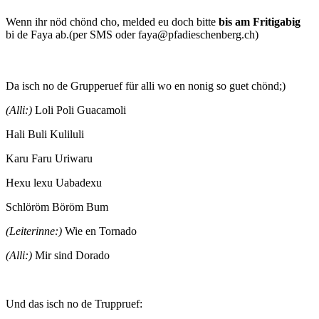
Wenn ihr nöd chönd cho, melded eu doch bitte
bis am Fritigabig
bi de Faya ab.(per SMS oder faya@pfadieschenberg.ch)
Da isch no de Grupperuef für alli wo en nonig so guet chönd;)
(Alli:)
Loli Poli Guacamoli
Hali Buli Kuliluli
Karu Faru Uriwaru
Hexu lexu Uabadexu
Schlöröm Böröm Bum
(Leiterinne:)
Wie en Tornado
(Alli:)
Mir sind Dorado
Und das isch no de Truppruef: