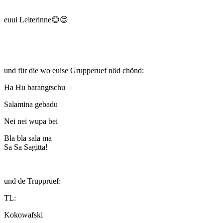
euui Leiterinne😊😊
und für die wo euise Grupperuef nöd chönd:
Ha Hu barangtschu
Salamina gebadu
Nei nei wupa bei
Bla bla sala ma
Sa Sa Sagitta!
und de Truppruef:
TL:
Kokowafski