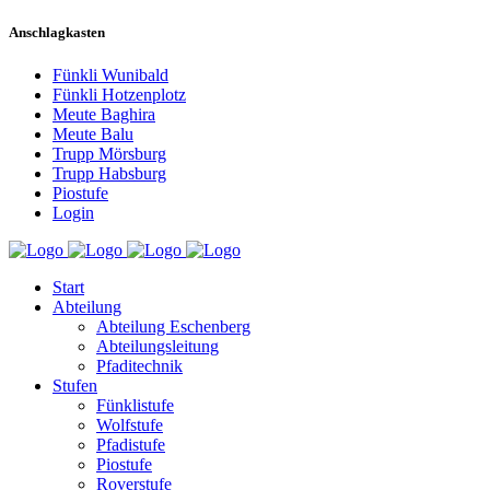
Anschlagkasten
Fünkli Wunibald
Fünkli Hotzenplotz
Meute Baghira
Meute Balu
Trupp Mörsburg
Trupp Habsburg
Piostufe
Login
Start
Abteilung
Abteilung Eschenberg
Abteilungsleitung
Pfaditechnik
Stufen
Fünklistufe
Wolfstufe
Pfadistufe
Piostufe
Roverstufe