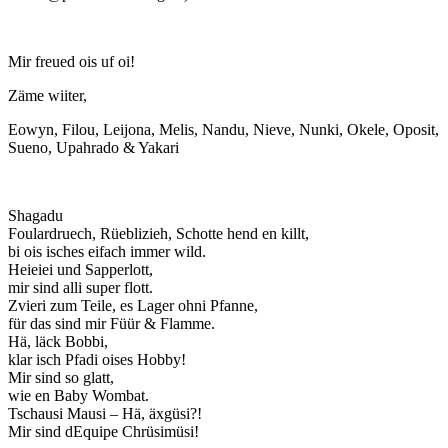
Mir freued ois uf oi!
Zäme wiiter,
Eowyn, Filou, Leijona, Melis, Nandu, Nieve, Nunki, Okele, Oposit,
Sueno, Upahrado & Yakari
Shagadu
Foulardruech, Rüeblizieh, Schotte hend en killt,
bi ois isches eifach immer wild.
Heieiei und Sapperlott,
mir sind alli super flott.
Zvieri zum Teile, es Lager ohni Pfanne,
für das sind mir Füür & Flamme.
Hä, läck Bobbi,
klar isch Pfadi oises Hobby!
Mir sind so glatt,
wie en Baby Wombat.
Tschausi Mausi – Hä, äxgüsi?!
Mir sind dEquipe Chrüsimüsi!