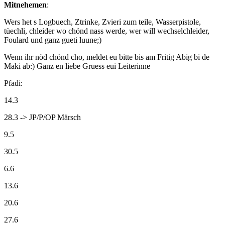
Mitnehemen
:
Wers het s Logbuech, Ztrinke, Zvieri zum teile, Wasserpistole,
tüechli, chleider wo chönd nass werde, wer will wechselchleider,
Foulard und ganz gueti luune;)
Wenn ihr nöd chönd cho, meldet eu bitte bis am Fritig Abig bi de
Maki ab:) Ganz en liebe Gruess eui Leiterinne
Pfadi:
14.3
28.3 -> JP/P/OP Märsch
9.5
30.5
6.6
13.6
20.6
27.6