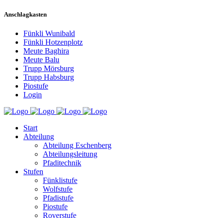
Anschlagkasten
Fünkli Wunibald
Fünkli Hotzenplotz
Meute Baghira
Meute Balu
Trupp Mörsburg
Trupp Habsburg
Piostufe
Login
Start
Abteilung
Abteilung Eschenberg
Abteilungsleitung
Pfaditechnik
Stufen
Fünklistufe
Wolfstufe
Pfadistufe
Piostufe
Roverstufe